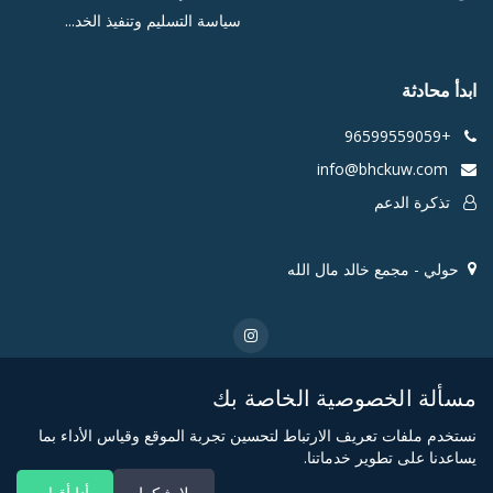
سياسة التسليم وتنفيذ الخد...
ابدأ محادثة
+96599559059
info@bhckuw.com
تذكرة الدعم
حولي - مجمع خالد مال الله
مسألة الخصوصية الخاصة بك
© 2026 شركة بيت الأعمال التجارية لإدارة المشاريع. جميع الحقوق
نستخدم ملفات تعريف الارتباط لتحسين تجربة الموقع وقياس الأداء بما
محفوظة.
يساعدنا على تطوير خدماتنا.
من نحن
اتفاقية طلبات الخدمات وإد...